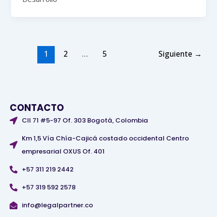
1
2
…
5
Siguiente
→
CONTACTO
Cll 71 #5-97 Of. 303 Bogotá, Colombia
Km 1,5 Vía Chía-Cajicá costado occidental Centro
empresarial OXUS Of. 401
+57 311 219 2442
+57 319 592 2578
info@legalpartner.co