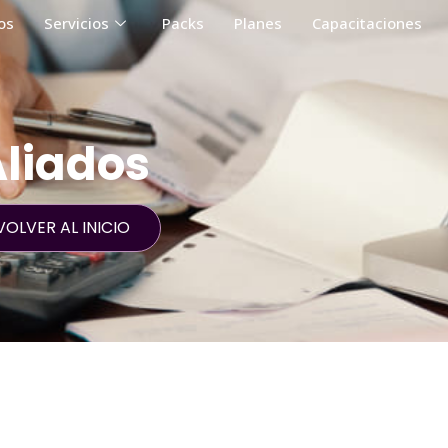
os
Servicios
Packs
Planes
Capacitaciones
liados
VOLVER AL INICIO